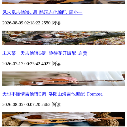
凤求凰吉他谱C调_酷玩吉他编配_周小一
2026-08-09 02:18:22
2550 阅读
未来某一天吉他谱G调_静待花开编配_岩贵
2026-07-17 00:25:42
4027 阅读
天也不懂情吉他谱C调_洛阳山海吉他编配_Formosa
2026-08-05 00:07:20
2462 阅读