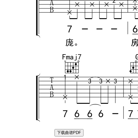
下载曲谱PDF