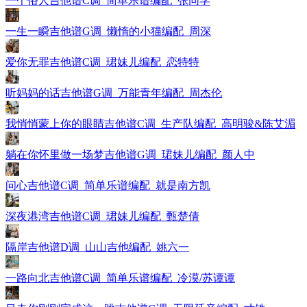
一个俗人吉他谱C调_简单乐谱编配_张同学
一生一瞬吉他谱G调_懒惰的小猫编配_周深
爱你无罪吉他谱C调_珺妹儿编配_恋特特
听妈妈的话吉他谱G调_万能青年编配_周杰伦
我悄悄蒙上你的眼睛吉他谱C调_生产队编配_高明骏&陈艾湄
躺在你怀里做一场梦吉他谱G调_珺妹儿编配_颜人中
问心吉他谱C调_简单乐谱编配_就是南方凯
深夜港湾吉他谱C调_珺妹儿编配_甄楚倩
隔岸吉他谱D调_山山吉他编配_姚六一
一路向北吉他谱C调_简单乐谱编配_冷漠/苏谭谭