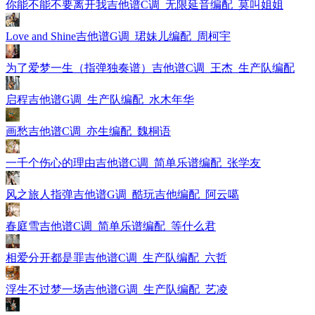
你能不能不要离开我吉他谱C调_无限延音编配_莫叫姐姐
Love and Shine吉他谱G调_珺妹儿编配_周柯宇
为了爱梦一生（指弹独奏谱）吉他谱C调_王杰_生产队编配
启程吉他谱G调_生产队编配_水木年华
画愁吉他谱C调_亦生编配_魏桐语
一千个伤心的理由吉他谱C调_简单乐谱编配_张学友
风之旅人指弹吉他谱G调_酷玩吉他编配_阿云噶
春庭雪吉他谱C调_简单乐谱编配_等什么君
相爱分开都是罪吉他谱C调_生产队编配_六哲
浮生不过梦一场吉他谱G调_生产队编配_艺凌