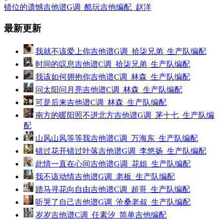
错位的遗憾吉他谱G调_酷玩吉他编配_赵洋
最新更新
我就不该爱上你吉他谱G调_拾柒兄弟_生产队编配
时间的叹息吉他谱C调_拾柒兄弟_生产队编配
我该如何拥抱你吉他谱C调_林森_生产队编配
问太阳问月亮吉他谱C调_林森_生产队编配
可是后来吉他谱C调_林森_生产队编配
南方的暖阳照不进北方吉他谱G调_茅十七_生产队编
配
山风山风等等我吉他谱C调_万海东_生产队编配
错过花开错过叶落吉他谱G调_李悠扬_生产队编配
此情一直在心间吉他谱G调_花姐_生产队编配
我不该动情吉他谱G调_老板_生产队编配
踏马寻花向自由吉他谱C调_超哥_生产队编配
听哭了自己吉他谱G调_沧桑老叔_生产队编配
岁岁吉他谱C调_任素汐_简单吉他编配