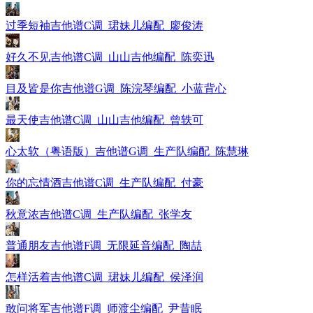
过季短袖吉他谱C调_珺妹儿编配_廖俊涛
好久不见吉他谱C调_山山吉他编配_陈奕迅
目及皆是你吉他谱G调_陈浣琴编配_小蓝背心
最天使吉他谱C调_山山吉他编配_曾轶可
心太软（粤语版）吉他谱G调_生产队编配_陈慧琳
你的忘情酒吉他谱C调_生产队编配_付豪
秋意浓吉他谱C调_生产队编配_张学友
普通朋友吉他谱F调_无限延音编配_陶喆
怎样活着吉他谱C调_珺妹儿编配_侯泽润
敢问将军吉他谱F调_师渡尘编配_尹昔眠