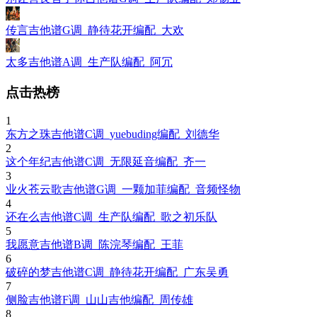
传言吉他谱G调_静待花开编配_大欢
太多吉他谱A调_生产队编配_阿冗
点击热榜
1
东方之珠吉他谱C调_yuebuding编配_刘德华
2
这个年纪吉他谱C调_无限延音编配_齐一
3
业火苍云歌吉他谱G调_一颗加菲编配_音频怪物
4
还在么吉他谱C调_生产队编配_歌之初乐队
5
我愿意吉他谱B调_陈浣琴编配_王菲
6
破碎的梦吉他谱C调_静待花开编配_广东吴勇
7
侧脸吉他谱F调_山山吉他编配_周传雄
8