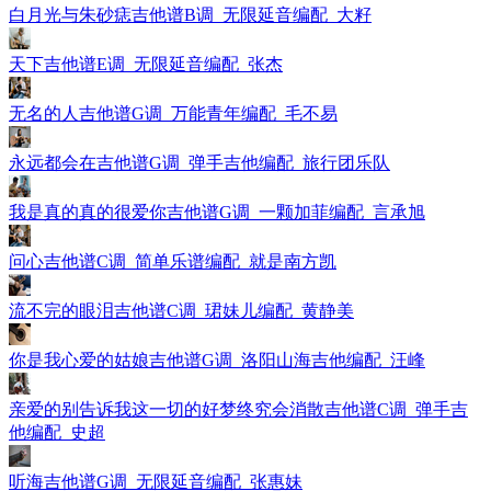
白月光与朱砂痣吉他谱B调_无限延音编配_大籽
天下吉他谱E调_无限延音编配_张杰
无名的人吉他谱G调_万能青年编配_毛不易
永远都会在吉他谱G调_弹手吉他编配_旅行团乐队
我是真的真的很爱你吉他谱G调_一颗加菲编配_言承旭
问心吉他谱C调_简单乐谱编配_就是南方凯
流不完的眼泪吉他谱C调_珺妹儿编配_黄静美
你是我心爱的姑娘吉他谱G调_洛阳山海吉他编配_汪峰
亲爱的别告诉我这一切的好梦终究会消散吉他谱C调_弹手吉
他编配_史超
听海吉他谱G调_无限延音编配_张惠妹