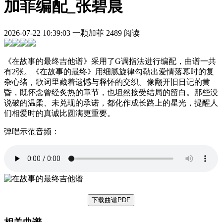
加菲编配_张碧晨
2026-07-22 10:39:03
一颗加菲
2489 阅读
《在故事的最终吉他谱》采用了G调指法进行编配，曲谱一共
有2张。《在故事的最终》用细腻旋律勾勒出爱情落幕时的复
杂心绪，歌词里藏着遗憾与释怀的交织。像翻开旧日记的黄
昏，既怀念曾经炙热的章节，也坦然接受结局的留白。那些没
说破的温柔、未兑现的承诺，都化作成长路上的星光，提醒人
们相爱时的真诚比圆满更重要。
弹唱示范音频：
下载曲谱PDF