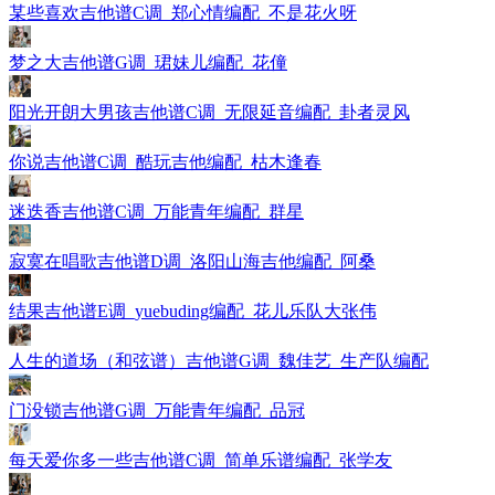
某些喜欢吉他谱C调_郑心情编配_不是花火呀
梦之大吉他谱G调_珺妹儿编配_花僮
阳光开朗大男孩吉他谱C调_无限延音编配_卦者灵风
你说吉他谱C调_酷玩吉他编配_枯木逢春
迷迭香吉他谱C调_万能青年编配_群星
寂寞在唱歌吉他谱D调_洛阳山海吉他编配_阿桑
结果吉他谱E调_yuebuding编配_花儿乐队大张伟
人生的道场（和弦谱）吉他谱G调_魏佳艺_生产队编配
门没锁吉他谱G调_万能青年编配_品冠
每天爱你多一些吉他谱C调_简单乐谱编配_张学友