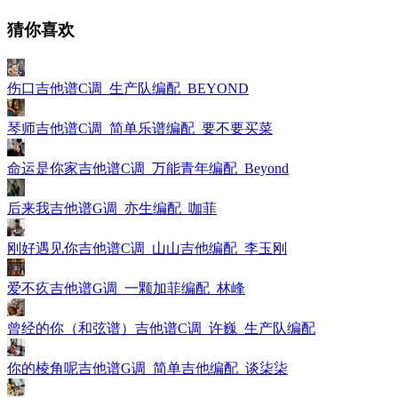
猜你喜欢
伤口吉他谱C调_生产队编配_BEYOND
琴师吉他谱C调_简单乐谱编配_要不要买菜
命运是你家吉他谱C调_万能青年编配_Beyond
后来我吉他谱G调_亦生编配_咖菲
刚好遇见你吉他谱C调_山山吉他编配_李玉刚
爱不疚吉他谱G调_一颗加菲编配_林峰
曾经的你（和弦谱）吉他谱C调_许巍_生产队编配
你的棱角呢吉他谱G调_简单吉他编配_谈柒柒