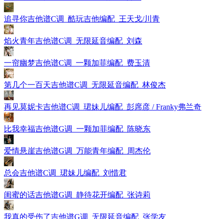
追寻你吉他谱C调_酷玩吉他编配_王天戈/川青
焰火青年吉他谱C调_无限延音编配_刘森
一帘幽梦吉他谱C调_一颗加菲编配_费玉清
第几个一百天吉他谱C调_无限延音编配_林俊杰
再见莫妮卡吉他谱C调_珺妹儿编配_彭席彦 / Franky弗兰奇
比我幸福吉他谱G调_一颗加菲编配_陈晓东
爱情悬崖吉他谱G调_万能青年编配_周杰伦
总会吉他谱C调_珺妹儿编配_刘惜君
闺蜜的话吉他谱G调_静待花开编配_张诗莉
我真的受伤了吉他谱G调_无限延音编配_张学友