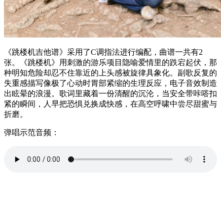
《跳楼机吉他谱》采用了C调指法进行编配，曲谱一共有2
张。《跳楼机》用刺激的游乐项目隐喻爱情里的跌宕起伏，那
种明知危险却忍不住靠近的上头感被旋律具象化。副歌反复的
失重感描写像极了心动时胃部紧缩的生理反应，电子音效制造
出眩晕的浪漫。歌词里藏着一份清醒的沉沦，当安全带咔嗒扣
紧的瞬间，人早把恐惧兑换成快感，在高空呼啸中尝尽甜蜜与
折磨。
弹唱示范音频：