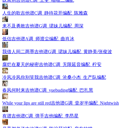
叹离别吉他谱C调_王斐_喵喵二编配
人生的歌吉他谱C调_静待花开编配_陈雅森
来不及勇敢吉他谱G调_珺妹儿编配_周深
低估吉他谱A调_师渡尘编配_曲肖冰
我借人间二两墨吉他谱G调_珺妹儿编配_黄静美/张俊波
腐烂在夏天的秘密吉他谱C调_无限延音编配_柠安
冷风冷风你别笑我吉他谱C调_沧桑小杰_生产队编配
春风何时来吉他谱C调_yuebuding编配_巴扎黑
While your lips are still red吉他谱G调_壹岁半编配_Nightwish
有谱吉他谱C调_弹手吉他编配_李昂星