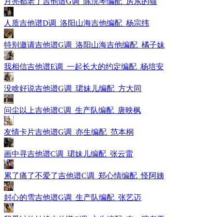
月亮都老了吉他谱G调_陈浣琴编配_房东的猫
人质吉他谱D调_洛阳山海吉他编配_杨宗纬
特别邀请吉他谱G调_洛阳山海吉他编配_橘子妹
我相信吉他谱E调_一起长大的约定编配_杨培安
没啥好说吉他谱G调_珺妹儿编配_方大同
问尘以上吉他谱C调_生产队编配_唐映枫
友情卡片吉他谱G调_亦生编配_范本桐
画中寻吉他谱C调_珺妹儿编配_张云雷
累了痛了不爱了吉他谱C调_郑心情编配_怪阿姨
封心的雪吉他谱G调_生产队编配_张艺迈