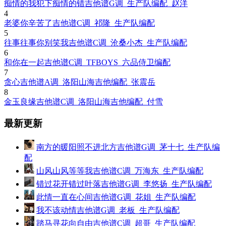
痴情的我犯下痴情的错吉他谱G调_生产队编配_赵洋
4
老婆你辛苦了吉他谱C调_祁隆_生产队编配
5
往事往事你别笑我吉他谱C调_沧桑小杰_生产队编配
6
和你在一起吉他谱C调_TFBOYS_六品侍卫编配
7
贪心吉他谱A调_洛阳山海吉他编配_张震岳
8
金玉良缘吉他谱C调_洛阳山海吉他编配_付雪
最新更新
南方的暖阳照不进北方吉他谱G调_茅十七_生产队编
配
山风山风等等我吉他谱C调_万海东_生产队编配
错过花开错过叶落吉他谱G调_李悠扬_生产队编配
此情一直在心间吉他谱G调_花姐_生产队编配
我不该动情吉他谱G调_老板_生产队编配
踏马寻花向自由吉他谱C调_超哥_生产队编配