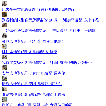
此去半生吉他谱G调_静待花开编配_L(桃籽)
别说我的眼泪你无所谓吉他谱C调_一颗加菲编配_东来东往
小姐请你给我爱吉他谱G调_生产队编配_罗时丰、王瑞霞
暮歌吉他谱G调_郁可唯_简单吉他编配
绯红吉他谱E调_亦生编配_桃德李
我偷了黄昏的酒吉他谱G调_洛阳山海吉他编配_悦开心
安静吉他谱G调_万能青年编配_周杰伦
情歌吉他谱G调_珺妹儿编配_简弘亦
逃爱吉他谱C调_酷玩吉他编配_于嘉乐
敬长安吉他谱C调_隔壁老樊_六品侍卫编配