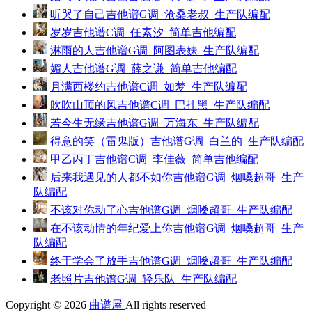
听哭了自己吉他谱G调_沧桑老叔_生产队编配
岁岁吉他谱C调_任素汐_简单吉他编配
淋雨的人吉他谱G调_阿图表妹_生产队编配
媚人吉他谱G调_薛之谦_简单吉他编配
月满西楼约吉他谱C调_如梦_生产队编配
吹吹山顶的风吉他谱C调_巴扎黑_生产队编配
若今生无缘吉他谱G调_万海东_生产队编配
得意的笑（雷鬼版）吉他谱G调_白兰的_生产队编配
甲乙丙丁吉他谱C调_李佳薇_简单吉他编配
后来我遇见的人都不如你吉他谱G调_烟嗓超哥_生产
队编配
不该对你动了心吉他谱G调_烟嗓超哥_生产队编配
在不该动情的年纪爱上你吉他谱G调_烟嗓超哥_生产
队编配
终于学会了放手吉他谱G调_烟嗓超哥_生产队编配
老照片吉他谱G调_轻乐队_生产队编配
Copyright © 2026
曲谱屋
All rights reserved