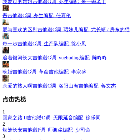
我爱过的姑娘吉他谱G调_亦生编配_来一碗老于
吾吉他谱C调_亦生编配_任嘉伦
爱与喜欢的区别吉他谱C调_珺妹儿编配_尤长靖 / 房东的猫
每一步吉他谱G调_生产队编配_徐小凤
追着银河长大吉他谱G调_yuebuding编配_陈咚咚
晚婚吉他谱G调_革命吉他编配_李宗盛
亲爱的旅人啊吉他谱C调_洛阳山海吉他编配_蒋文杰
点击热榜
1
回家之路 II吉他谱D调_无限延音编配_徐乐同
2
烟笼长安吉他谱F调_师渡尘编配_少司命
3