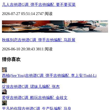
几人吉他谱G调_弹手吉他编配_要不要买菜
2026-07-27 05:51:14
2747 阅读
秋殇别恋吉他谱C调_弹手吉他编配_马跃展
2026-06-10 20:38:43
3811 阅读
猜你喜欢
西柚(See You)吉他谱C调_弹手吉他编配_李上安/Todd-Li
绽放吉他谱C调_珺妹儿编配_张杰
爱呀吉他谱C调_酷玩吉他编配_金歧文
平凡的你我吉他谱C调_生产队编配_马良