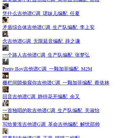
凭什么吉他谱C调_珺妹儿编配_任夏
矛盾综合体吉他谱C调_生产队编配_李上安
念吉他谱G调_无限延音编配_薛之谦
一个路人吉他谱C调_生产队编配_张梦弘
Pretty Boy吉他谱C调_一颗加菲编配_M2M
栅栏间隙偷窥你吉他谱C调_一颗加菲编配_蔡依林
回音吉他谱C调_静待花开编配_余又
一首独唱的歌吉他谱C调_生产队编配_关淑怡
写给黄淮吉他谱G调_革命吉他编配_解忧邵帅