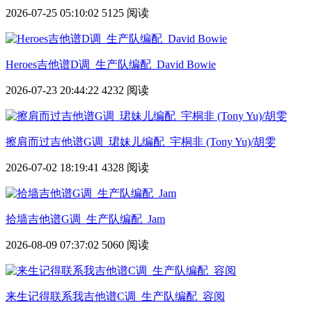
2026-07-25 05:10:02
5125 阅读
Heroes吉他谱D调_生产队编配_David Bowie
2026-07-23 20:44:22
4232 阅读
擦肩而过吉他谱G调_珺妹儿编配_宇桐非 (Tony Yu)/胡雯
2026-07-02 18:19:41
4328 阅读
拾墙吉他谱G调_生产队编配_Jam
2026-08-09 07:37:02
5060 阅读
来生记得联系我吉他谱C调_生产队编配_容阅