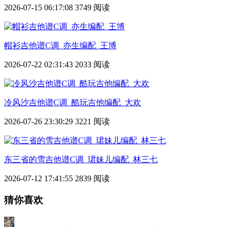
2026-07-15 06:17:08
3749 阅读
帽衫吉他谱C调_亦生编配_王博
2026-07-22 02:31:43
2033 阅读
冷风沙吉他谱C调_酷玩吉他编配_大欢
2026-07-26 23:30:29
3221 阅读
东三省的雪吉他谱C调_珺妹儿编配_林三七
2026-07-12 17:41:55
2839 阅读
猜你喜欢