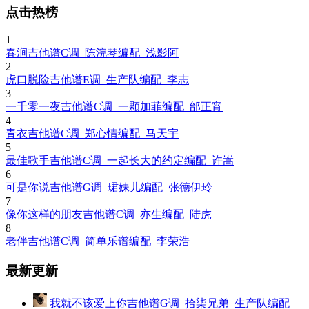
点击热榜
1
春涧吉他谱C调_陈浣琴编配_浅影阿
2
虎口脱险吉他谱E调_生产队编配_李志
3
一千零一夜吉他谱C调_一颗加菲编配_邰正宵
4
青衣吉他谱C调_郑心情编配_马天宇
5
最佳歌手吉他谱C调_一起长大的约定编配_许嵩
6
可是你说吉他谱G调_珺妹儿编配_张德伊玲
7
像你这样的朋友吉他谱C调_亦生编配_陆虎
8
老伴吉他谱C调_简单乐谱编配_李荣浩
最新更新
我就不该爱上你吉他谱G调_拾柒兄弟_生产队编配