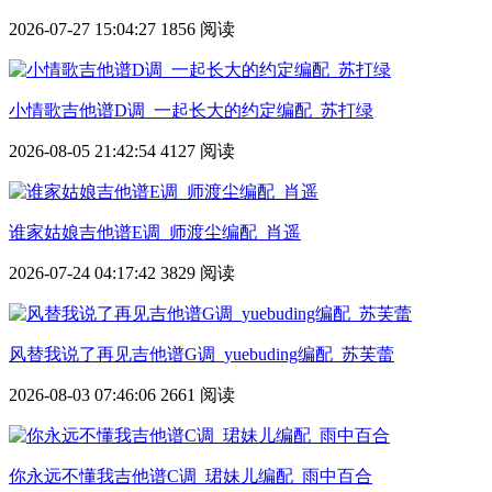
2026-07-27 15:04:27
1856 阅读
小情歌吉他谱D调_一起长大的约定编配_苏打绿
2026-08-05 21:42:54
4127 阅读
谁家姑娘吉他谱E调_师渡尘编配_肖遥
2026-07-24 04:17:42
3829 阅读
风替我说了再见吉他谱G调_yuebuding编配_苏芙蕾
2026-08-03 07:46:06
2661 阅读
你永远不懂我吉他谱C调_珺妹儿编配_雨中百合