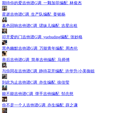
期待你的爱吉他谱G调_一颗加菲编配_林俊杰
星逝吉他谱C调_生产队编配_姜铭杨
暮色回响吉他谱C调_珺妹儿编配_吉星出租
叩开爱的门吉他谱G调_yuebuding编配_张妙格
黑色幽默吉他谱G调_万能青年编配_周杰伦
善后吉他谱G调_简单吉他编配_马师傅
与你同在吉他谱C调_静待花开编配_许华升/小美御姐
到此为止吉他谱C调_亦生编配_徐佳莹
能不能吉他谱C调_弹手吉他编配_邹念慈
你不是一个人吉他谱G调_亦生编配_薛之谦