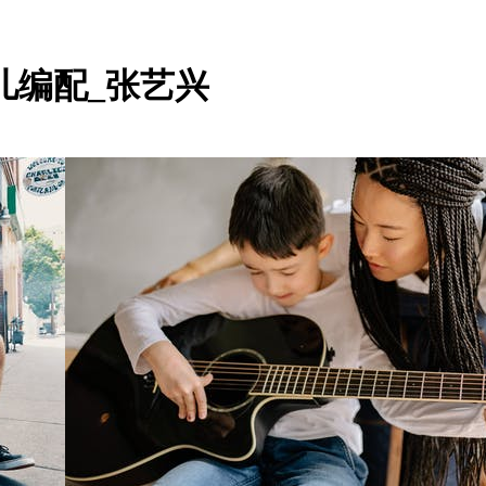
儿编配_张艺兴