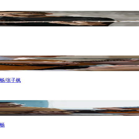
畅/张子枫
昱畅