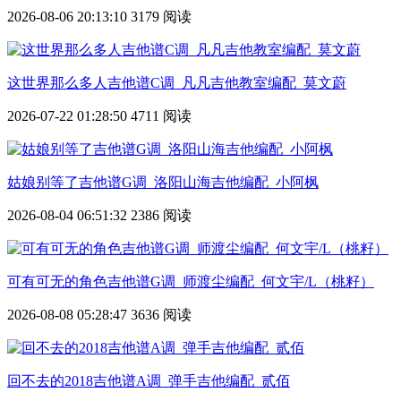
2026-08-06 20:13:10
3179 阅读
这世界那么多人吉他谱C调_凡凡吉他教室编配_莫文蔚
2026-07-22 01:28:50
4711 阅读
姑娘别等了吉他谱G调_洛阳山海吉他编配_小阿枫
2026-08-04 06:51:32
2386 阅读
可有可无的角色吉他谱G调_师渡尘编配_何文宇/L（桃籽）
2026-08-08 05:28:47
3636 阅读
回不去的2018吉他谱A调_弹手吉他编配_贰佰