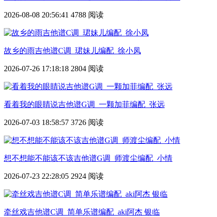
2026-08-08 20:56:41
4788 阅读
故乡的雨吉他谱C调_珺妹儿编配_徐小凤
2026-07-26 17:18:18
2804 阅读
看着我的眼睛说吉他谱G调_一颗加菲编配_张远
2026-07-03 18:58:57
3726 阅读
想不想能不能该不该吉他谱G调_师渡尘编配_小情
2026-07-23 22:28:05
2924 阅读
牵丝戏吉他谱C调_简单乐谱编配_aki阿杰 银临