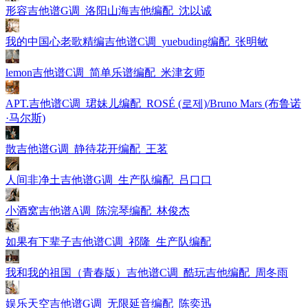
形容吉他谱G调_洛阳山海吉他编配_沈以诚
我的中国心老歌精编吉他谱C调_yuebuding编配_张明敏
lemon吉他谱C调_简单乐谱编配_米津玄师
APT.吉他谱C调_珺妹儿编配_ROSÉ (로제)/Bruno Mars (布鲁诺
·马尔斯)
散吉他谱G调_静待花开编配_王茗
人间非净土吉他谱G调_生产队编配_吕口口
小酒窝吉他谱A调_陈浣琴编配_林俊杰
如果有下辈子吉他谱C调_祁隆_生产队编配
我和我的祖国（青春版）吉他谱C调_酷玩吉他编配_周冬雨
娱乐天空吉他谱G调_无限延音编配_陈奕迅