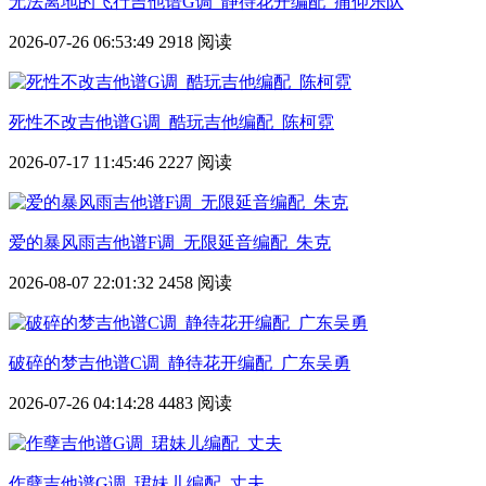
无法离地的飞行吉他谱G调_静待花开编配_痛仰乐队
2026-07-26 06:53:49
2918 阅读
死性不改吉他谱G调_酷玩吉他编配_陈柯霓
2026-07-17 11:45:46
2227 阅读
爱的暴风雨吉他谱F调_无限延音编配_朱克
2026-08-07 22:01:32
2458 阅读
破碎的梦吉他谱C调_静待花开编配_广东吴勇
2026-07-26 04:14:28
4483 阅读
作孽吉他谱G调_珺妹儿编配_丈夫