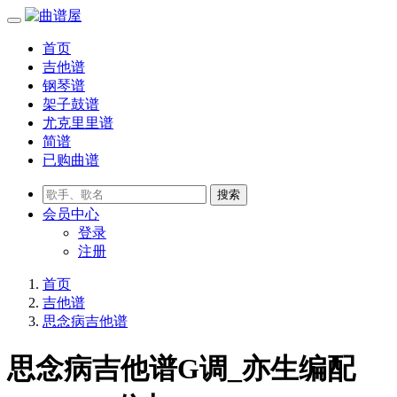
首页
吉他谱
钢琴谱
架子鼓谱
尤克里里谱
简谱
已购曲谱
会员
中心
登录
注册
首页
吉他谱
思念病吉他谱
思念病吉他谱G调_亦生编配