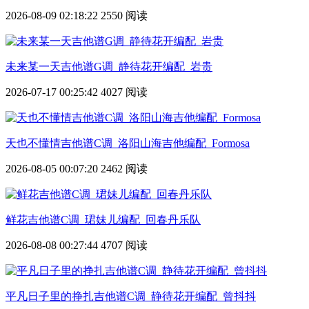
2026-08-09 02:18:22
2550 阅读
未来某一天吉他谱G调_静待花开编配_岩贵
2026-07-17 00:25:42
4027 阅读
天也不懂情吉他谱C调_洛阳山海吉他编配_Formosa
2026-08-05 00:07:20
2462 阅读
鲜花吉他谱C调_珺妹儿编配_回春丹乐队
2026-08-08 00:27:44
4707 阅读
平凡日子里的挣扎吉他谱C调_静待花开编配_曾抖抖