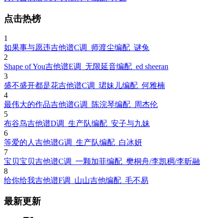
点击热榜
1
如果事与愿违吉他谱C调_师渡尘编配_谜兔
2
Shape of You吉他谱E调_无限延音编配_ed sheeran
3
盛不盛开都是花吉他谱C调_珺妹儿编配_何雅楠
4
最伟大的作品吉他谱G调_陈浣琴编配_周杰伦
5
布谷鸟吉他谱D调_生产队编配_安子与九妹
6
等爱的人吉他谱G调_生产队编配_白冰妍
7
宝贝宝贝吉他谱C调_一颗加菲编配_樊桐舟/李凯稠/李昕融
8
给你给我吉他谱F调_山山吉他编配_毛不易
最新更新