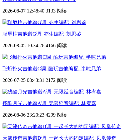
2026-08-07 12:48:40
3133 阅读
耻辱柱吉他谱G调_亦生编配_刘思鉴
2026-08-05 10:34:26
4166 阅读
飞蛾扑火吉他谱C调_酷玩吉他编配_半吨兄弟
2026-07-25 08:43:31
2172 阅读
残酷月光吉他谱A调_无限延音编配_林宥嘉
2026-08-06 23:20:23
4299 阅读
天籁传奇吉他谱D调_一起长大的约定编配_凤凰传奇