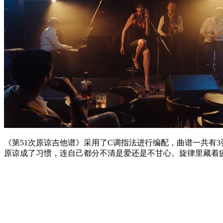
《第51次原谅吉他谱》采用了C调指法进行编配，曲谱一共有
原谅成了习惯，连自己都分不清是爱还是不甘心。旋律里藏着