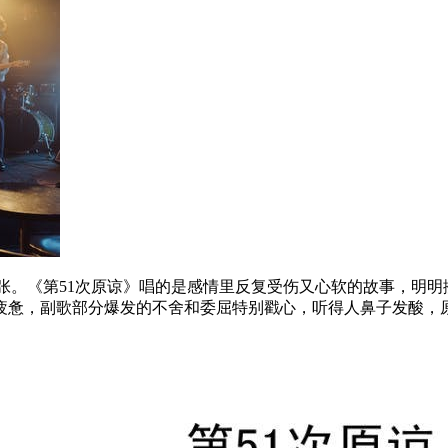
3张。《第51次原谅》唱的是感情里反复受伤又心软的故事，明
疲惫，副歌部分爆发的不舍和委屈特别戳心，听得人鼻子发酸，