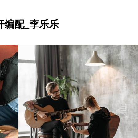
开编配_李乐乐