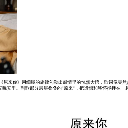
。《原来你》用细腻的旋律勾勒出感情里的恍然大悟，歌词像突然
安晚安里。副歌部分层层叠叠的"原来"，把遗憾和释怀搅拌在一