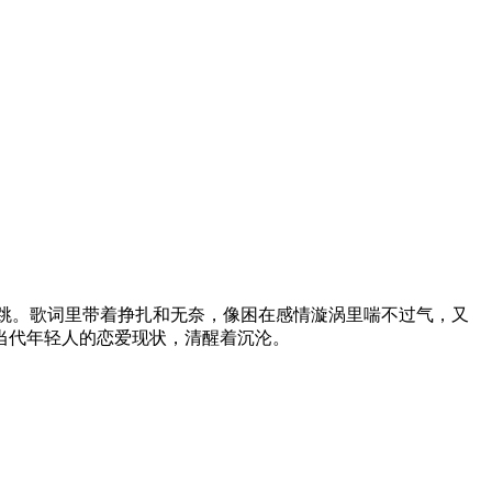
跳。歌词里带着挣扎和无奈，像困在感情漩涡里喘不过气，又
当代年轻人的恋爱现状，清醒着沉沦。