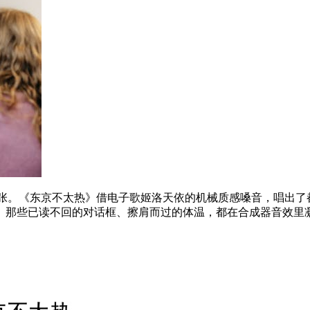
张。《东京不太热》借电子歌姬洛天依的机械质感嗓音，唱出了都
。那些已读不回的对话框、擦肩而过的体温，都在合成器音效里