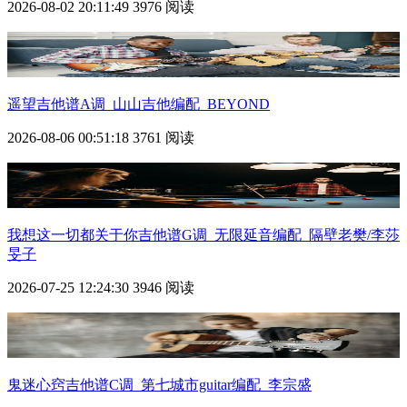
2026-08-02 20:11:49
3976 阅读
遥望吉他谱A调_山山吉他编配_BEYOND
2026-08-06 00:51:18
3761 阅读
我想这一切都关于你吉他谱G调_无限延音编配_隔壁老樊/李莎
旻子
2026-07-25 12:24:30
3946 阅读
鬼迷心窍吉他谱C调_第七城市guitar编配_李宗盛