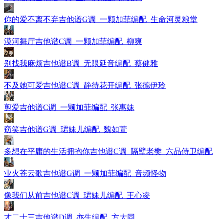
你的爱不离不弃吉他谱G调_一颗加菲编配_生命河灵粮堂
漠河舞厅吉他谱C调_一颗加菲编配_柳爽
别找我麻烦吉他谱B调_无限延音编配_蔡健雅
不及她可爱吉他谱C调_静待花开编配_张德伊玲
剪爱吉他谱C调_一颗加菲编配_张惠妹
窃笑吉他谱G调_珺妹儿编配_魏如萱
多想在平庸的生活拥抱你吉他谱C调_隔壁老樊_六品侍卫编配
业火苍云歌吉他谱G调_一颗加菲编配_音频怪物
像我们从前吉他谱C调_珺妹儿编配_王心凌
才二十三吉他谱D调_亦生编配_方大同