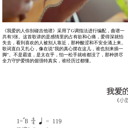
《我爱的人你别碰吉他谱》采用了G调指法进行编配，曲谱一
共有3张。这首歌讲的是感情里的占有欲和心痛，爱得深就怕
失去，看到喜欢的人被别人靠近，那种酸涩和不安全涌上来。
歌词直白又扎心，像在说"我的真心摆在这儿，谁也别来插一
脚"。不是霸道，是太在乎，怕一松手就啥都没了，那种拼尽
全力守护爱情的倔强特真实，谁经历过都懂。