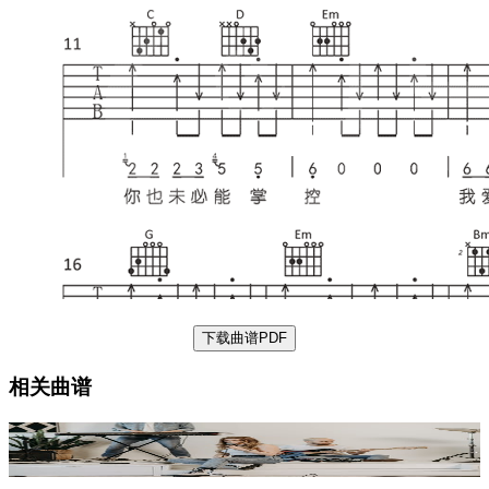
下载曲谱PDF
相关曲谱