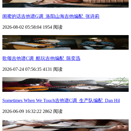
闺蜜的话吉他谱G调_洛阳山海吉他编配_张诗莉
2026-08-02 05:58:04
1954 阅读
歌颂吉他谱C调_酷玩吉他编配_陈奕迅
2026-07-24 07:56:35
4131 阅读
Sometimes When We Touch吉他谱C调_生产队编配_Dan Hil
2026-06-09 16:32:22
2862 阅读