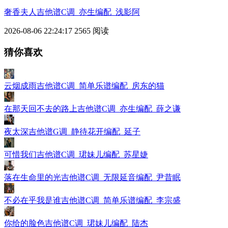
奢香夫人吉他谱C调_亦生编配_浅影阿
2026-08-06 22:24:17
2565 阅读
猜你喜欢
云烟成雨吉他谱C调_简单乐谱编配_房东的猫
在那天回不去的路上吉他谱C调_亦生编配_薛之谦
夜太深吉他谱G调_静待花开编配_延子
可惜我们吉他谱C调_珺妹儿编配_苏星婕
落在生命里的光吉他谱C调_无限延音编配_尹昔眠
不必在乎我是谁吉他谱C调_简单乐谱编配_李宗盛
你给的脸色吉他谱C调_珺妹儿编配_陆杰