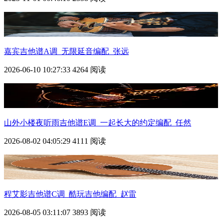
嘉宾吉他谱A调_无限延音编配_张远
2026-06-10 10:27:33
4264 阅读
山外小楼夜听雨吉他谱E调_一起长大的约定编配_任然
2026-08-02 04:05:29
4111 阅读
程艾影吉他谱C调_酷玩吉他编配_赵雷
2026-08-05 03:11:07
3893 阅读