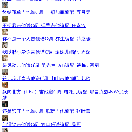
终结孤单吉他谱C调_一颗加菲编配_五月天
王招君吉他谱C调_弹手吉他编配_任素汐
你不是一个人吉他谱G调_亦生编配_薛之谦
我以渺小爱你吉他谱C调_珺妹儿编配_周深
是风动吉他谱G调_吴先生TAB编配_银临 / 河图
铃儿响叮当吉他谱C调_山山吉他编配_儿歌
飘向北方（Live）吉他谱C调_珺妹儿编配_那吾克热-NW/尤长
靖
还是劈开吉他谱C调_酷玩吉他编配_张叶蕾
门没锁吉他谱C调_简单乐谱编配_品冠