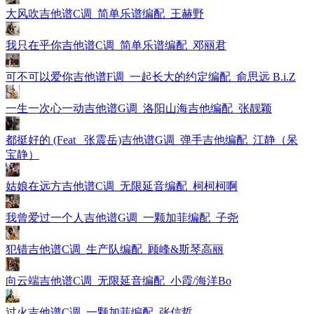
大风吹吉他谱C调_简单乐谱编配_王赫野
我只在乎你吉他谱C调_简单乐谱编配_邓丽君
可不可以爱你吉他谱F调_一起长大的约定编配_俞思远 B.i.Z
一生一次心一动吉他谱G调_洛阳山海吉他编配_张靓颖
都挺好的 (Feat_ 张震岳)吉他谱G调_弹手吉他编配_江静（呆
宝静）
姑娘在远方吉他谱C调_无限延音编配_柯柯柯啊
我曾爱过一个人吉他谱G调_一颗加菲编配_子尧
犯错吉他谱C调_生产队编配_顾峰&斯琴高丽
向云端吉他谱C调_无限延音编配_小霞/海洋Bo
过火吉他谱C调_一颗加菲编配_张信哲