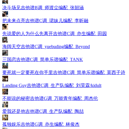
决斗场见吉他谱B调_师渡尘编配_张韶涵
把未来点亮吉他谱C调_珺妹儿编配_李昕融
先说爱的人为什么先离开吉他谱C调_亦生编配_田园
海阔天空吉他谱C调_yuebuding编配_Beyond
三国恋吉他谱C调_简单乐谱编配_TANK
要死就一定要死在你手里吉他谱C调_简单乐谱编配_莫西子诗
Landing Guy吉他谱C调_生产队编配_刘昊霖/kidult
不能说的秘密吉他谱G调_万能青年编配_周杰伦
爱我还是他吉他谱C调_生产队编配_陶喆
孤独娱乐吉他谱G调_亦生编配_林俊杰