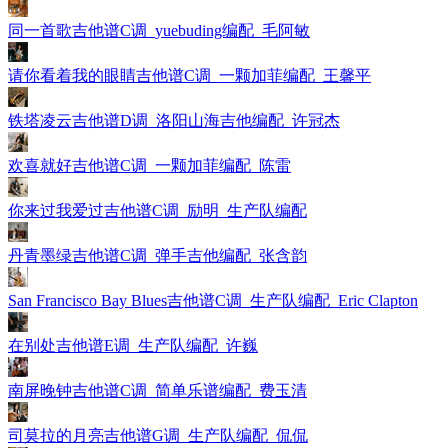
同一首歌吉他谱C调_yuebuding编配_毛阿敏
请你看着我的眼睛吉他谱C调_一颗加菲编配_王馨平
铁塔凌云吉他谱D调_洛阳山海吉他编配_许冠杰
欢喜就好吉他谱C调_一颗加菲编配_陈雷
你来过我爱过吉他谱C调_励明_生产队编配
丹青墨绿吉他谱C调_弹手吉他编配_张含韵
San Francisco Bay Blues吉他谱C调_生产队编配_Eric Clapton
在别处吉他谱E调_生产队编配_许巍
南屏晚钟吉他谱C调_简单乐谱编配_费玉清
司莫拉的月亮吉他谱G调_生产队编配_侃侃