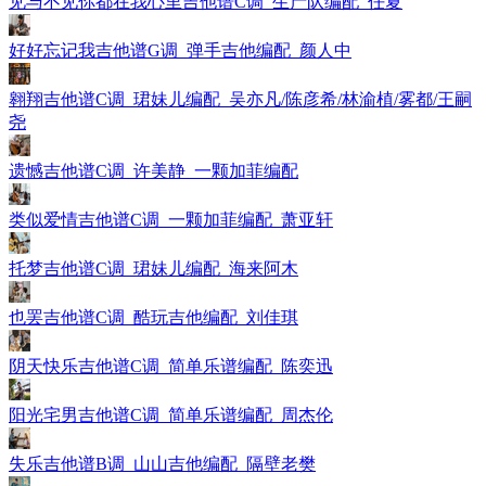
见与不见你都在我心里吉他谱C调_生产队编配_任夏
好好忘记我吉他谱G调_弹手吉他编配_颜人中
翱翔吉他谱C调_珺妹儿编配_吴亦凡/陈彦希/林渝植/雾都/王嗣
尧
遗憾吉他谱C调_许美静_一颗加菲编配
类似爱情吉他谱C调_一颗加菲编配_萧亚轩
托梦吉他谱C调_珺妹儿编配_海来阿木
也罢吉他谱C调_酷玩吉他编配_刘佳琪
阴天快乐吉他谱C调_简单乐谱编配_陈奕迅
阳光宅男吉他谱C调_简单乐谱编配_周杰伦
失乐吉他谱B调_山山吉他编配_隔壁老樊