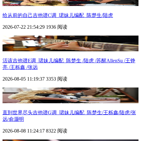
给从前的自己吉他谱C调_珺妹儿编配_陈楚生/陆虎
2026-07-22 21:54:29
1936 阅读
活该吉他谱E调_珺妹儿编配_陈楚生 /陆虎 /苏醒AllenSu /王铮
亮 /王栎鑫 /张远
2026-08-05 11:19:37
3353 阅读
直到世界尽头吉他谱G调_珺妹儿编配_陈楚生/王栎鑫/陆虎/张
远/俞灏明
2026-08-08 11:24:17
8322 阅读