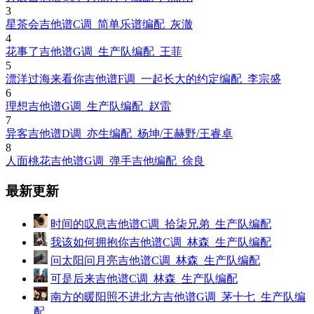
3
星茶会吉他谱C调_简单乐谱编配_灰澈
4
花事了吉他谱G调_生产队编配_王菲
5
漂洋过海来看你吉他谱F调_一起长大的约定编配_李宗盛
6
理想吉他谱G调_生产队编配_赵雷
7
异客吉他谱D调_亦生编配_杨坤/王赫野/王睿卓
8
人面桃花吉他谱G调_弹手吉他编配_徐良
最新更新
时间的叹息吉他谱C调_拾柒兄弟_生产队编配
我该如何拥抱你吉他谱C调_林森_生产队编配
问太阳问月亮吉他谱C调_林森_生产队编配
可是后来吉他谱C调_林森_生产队编配
南方的暖阳照不进北方吉他谱G调_茅十七_生产队编
配