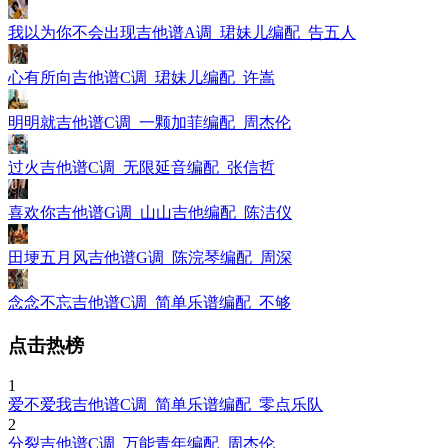
我以为你不会出现吉他谱A调_珺妹儿编配_告五人
心有所向吉他谱C调_珺妹儿编配_许嵩
明明就吉他谱C调_一颗加菲编配_周杰伦
过火吉他谱C调_无限延音编配_张信哲
喜欢你吉他谱G调_山山吉他编配_陈洁仪
田埂五月风吉他谱G调_陈浣琴编配_周深
念念不忘吉他谱C调_简单乐谱编配_不够
点击热榜
1
爱不爱我吉他谱C调_简单乐谱编配_零点乐队
2
分裂吉他谱C调_万能青年编配_周杰伦