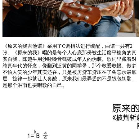
《原来的我吉他谱》采用了C调指法进行编配，曲谱一共有2
张。《原来的我》唱的是每个人心底那份被生活磨平棱角的真
实自我，陈楚生用沙哑嗓音戳破成年人的伪装。歌词里藏着对
纯真年代的怀念，像翻到泛黄的同学录，那个敢爱敢恨、做梦
不怕人笑的少年其实还在，只是被房贷车贷压在了备忘录最底
层。旋律一起就让人鼻酸，原来我们最弄丢的不是钱包钥匙，
是那个淋雨也要唱歌的自己。