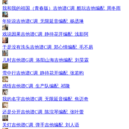
我和我的祖国（青春版）吉他谱C调_酷玩吉他编配_周冬雨
年轮说吉他谱C调_无限延音编配_杨丞琳
戏说因果吉他谱C调_静待花开编配_浅影阿
于是没有洗头吉他谱C调_郑心情编配_毛不易
儿时吉他谱G调_洛阳山海吉他编配_刘昊霖
雪中行吉他谱C调_静待花开编配_张若昀
感悟吉他谱C调_生产队编配_祁隆
我的名字吉他谱C调_无限延音编配_焦迈奇
还是分开吉他谱C调_陈浣琴编配_张叶蕾
关灯吉他谱C调_弹手吉他编配_刘人语