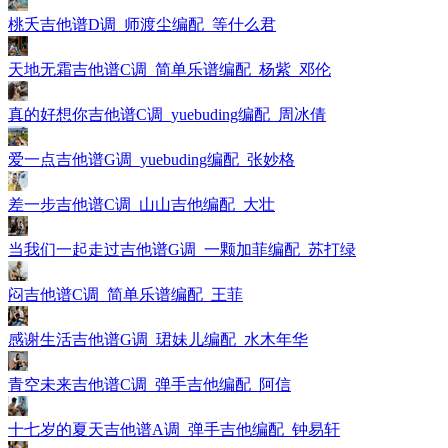
桃夭吉他谱D调_师渡尘编配_等什么君
天地无霜吉他谱C调_简单乐谱编配_杨紫_邓伦
真的好想你吉他谱C调_yuebuding编配_周冰倩
爱一点吉他谱G调_yuebuding编配_张妙格
差一步吉他谱C调_山山吉他编配_大壮
当我们一起走过吉他谱G调_一颗加菲编配_苏打绿
闷吉他谱C调_简单乐谱编配_王菲
感谢生活吉他谱G调_珺妹儿编配_水木年华
青空未来吉他谱C调_弹手吉他编配_阿信
十七岁的夏天吉他谱A调_弹手吉他编配_钟易轩