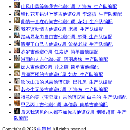
山风山风等等我吉他谱C调_万海东_生产队编配
错过花开错过叶落吉他谱G调_李悠扬_生产队编配
此情一直在心间吉他谱G调_花姐_生产队编配
我不该动情吉他谱G调_老板_生产队编配
踏马寻花向自由吉他谱C调_超哥_生产队编配
听哭了自己吉他谱G调_沧桑老叔_生产队编配
岁岁吉他谱C调_任素汐_简单吉他编配
淋雨的人吉他谱G调_阿图表妹_生产队编配
媚人吉他谱G调_薛之谦_简单吉他编配
月满西楼约吉他谱C调_如梦_生产队编配
吹吹山顶的风吉他谱C调_巴扎黑_生产队编配
若今生无缘吉他谱G调_万海东_生产队编配
得意的笑（雷鬼版）吉他谱G调_白兰的_生产队编配
甲乙丙丁吉他谱C调_李佳薇_简单吉他编配
后来我遇见的人都不如你吉他谱G调_烟嗓超哥_生产
队编配
Copyright © 2026
曲谱屋
All rights reserved