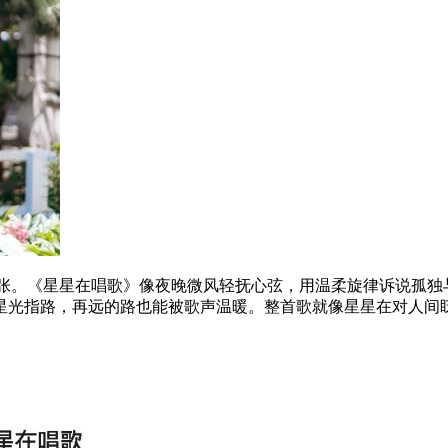
4张。《星星在唱歌》像夜晚微风轻抚心弦，用温柔旋律诉说孤独
星光指路，再远的路也能被歌声温暖。整首歌就像星星在对人间