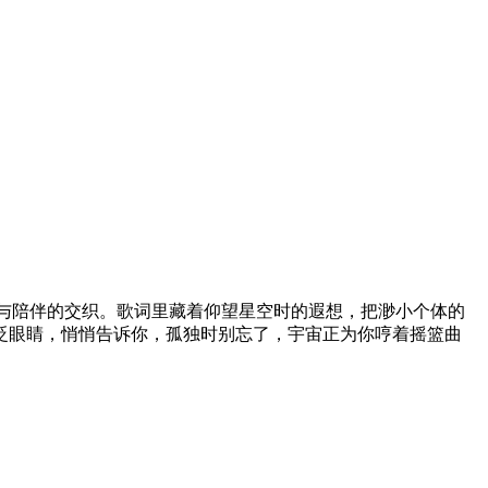
与陪伴的交织。歌词里藏着仰望星空时的遐想，把渺小个体的
眨眼睛，悄悄告诉你，孤独时别忘了，宇宙正为你哼着摇篮曲