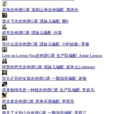
花海吉他谱G调_洛阳山海吉他编配_周杰伦
萤火飞光吉他谱G调_珺妹儿编配_圈9
超市吉他谱C调_珺妹儿编配_许嵩
凭什么说吉他谱C调_珺妹儿编配_小时姑娘 / 胥睿
Leep on Loving You吉他谱C调_生产队编配_Annie Lennox
阿普的思念吉他谱G调_珺妹儿编配_诺米么Lodmemo
百分之百的女孩吉他谱G调_一颗加菲编配_老狼
原来痴情也是一种错吉他谱C调_生产队编配_常超凡
想太多吉他谱C调_简单乐谱编配_李荣浩
再见了大别山吉他谱G调_一颗加菲编配_李双江