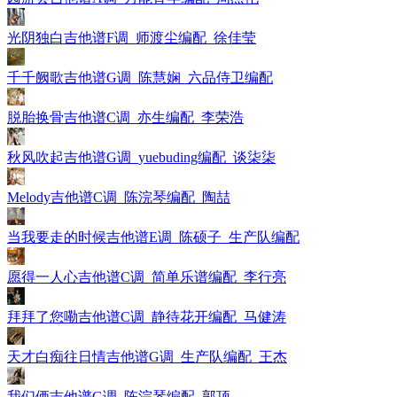
光阴独白吉他谱F调_师渡尘编配_徐佳莹
千千阙歌吉他谱G调_陈慧娴_六品侍卫编配
脱胎换骨吉他谱C调_亦生编配_李荣浩
秋风吹起吉他谱G调_yuebuding编配_谈柒柒
Melody吉他谱C调_陈浣琴编配_陶喆
当我要走的时候吉他谱E调_陈硕子_生产队编配
愿得一人心吉他谱C调_简单乐谱编配_李行亮
拜拜了您嘞吉他谱C调_静待花开编配_马健涛
天才白痴往日情吉他谱G调_生产队编配_王杰
我们俩吉他谱G调_陈浣琴编配_郭顶