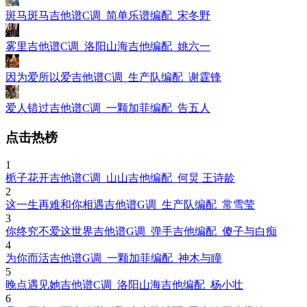
斑马斑马吉他谱C调_简单乐谱编配_宋冬野
雾里吉他谱C调_洛阳山海吉他编配_姚六一
因为爱所以爱吉他谱C调_生产队编配_谢霆锋
爱人错过吉他谱C调_一颗加菲编配_告五人
点击热榜
1
栀子花开吉他谱C调_山山吉他编配_何炅 王诗龄
2
这一生再难和你相遇吉他谱G调_生产队编配_常雪莹
3
你终究不爱这世界吉他谱G调_弹手吉他编配_傻子与白痴
4
为你而活吉他谱G调_一颗加菲编配_神木与瞳
5
晚点遇见她吉他谱C调_洛阳山海吉他编配_杨小壮
6