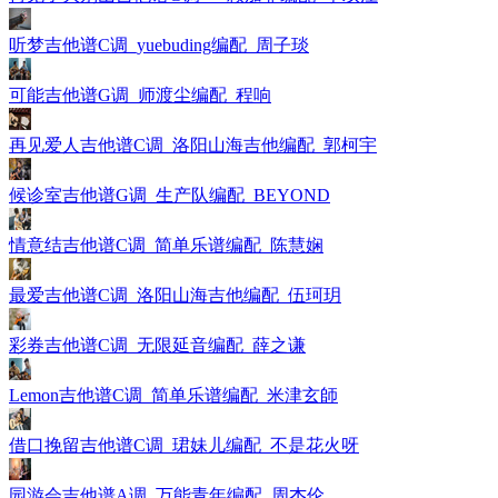
听梦吉他谱C调_yuebuding编配_周子琰
可能吉他谱G调_师渡尘编配_程响
再见爱人吉他谱C调_洛阳山海吉他编配_郭柯宇
候诊室吉他谱G调_生产队编配_BEYOND
情意结吉他谱C调_简单乐谱编配_陈慧娴
最爱吉他谱C调_洛阳山海吉他编配_伍珂玥
彩券吉他谱C调_无限延音编配_薛之谦
Lemon吉他谱C调_简单乐谱编配_米津玄師
借口挽留吉他谱C调_珺妹儿编配_不是花火呀
园游会吉他谱A调_万能青年编配_周杰伦