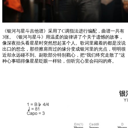
《银河与星斗吉他谱》采用了C调指法进行编配，曲谱一共有
3张。《银河与星斗》用温柔的旋律讲了个关于遗憾的故事，
像深夜抬头看星星时突然想起某个人。歌词里藏着的都是没说
出口的想念，那些擦肩而过的缘分变成银河里的光点，明明很
近却永远碰不到。副歌部分特别戳心，把“我们终究走散了”这
种心事唱得像星星眨眼一样轻，但听完心里会闷闷的疼。