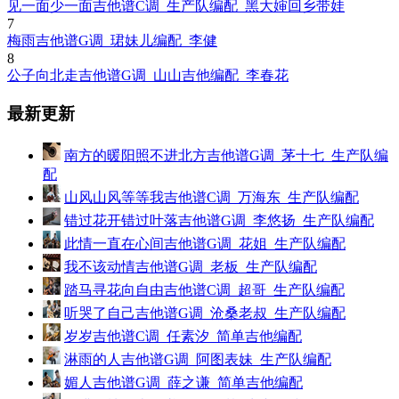
见一面少一面吉他谱C调_生产队编配_黑大婶回乡带娃
7
梅雨吉他谱G调_珺妹儿编配_李健
8
公子向北走吉他谱G调_山山吉他编配_李春花
最新更新
南方的暖阳照不进北方吉他谱G调_茅十七_生产队编
配
山风山风等等我吉他谱C调_万海东_生产队编配
错过花开错过叶落吉他谱G调_李悠扬_生产队编配
此情一直在心间吉他谱G调_花姐_生产队编配
我不该动情吉他谱G调_老板_生产队编配
踏马寻花向自由吉他谱C调_超哥_生产队编配
听哭了自己吉他谱G调_沧桑老叔_生产队编配
岁岁吉他谱C调_任素汐_简单吉他编配
淋雨的人吉他谱G调_阿图表妹_生产队编配
媚人吉他谱G调_薛之谦_简单吉他编配