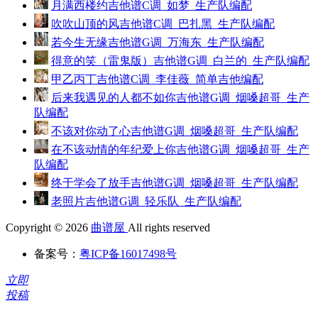
月满西楼约吉他谱C调_如梦_生产队编配
吹吹山顶的风吉他谱C调_巴扎黑_生产队编配
若今生无缘吉他谱G调_万海东_生产队编配
得意的笑（雷鬼版）吉他谱G调_白兰的_生产队编配
甲乙丙丁吉他谱C调_李佳薇_简单吉他编配
后来我遇见的人都不如你吉他谱G调_烟嗓超哥_生产
队编配
不该对你动了心吉他谱G调_烟嗓超哥_生产队编配
在不该动情的年纪爱上你吉他谱G调_烟嗓超哥_生产
队编配
终于学会了放手吉他谱G调_烟嗓超哥_生产队编配
老照片吉他谱G调_轻乐队_生产队编配
Copyright © 2026
曲谱屋
All rights reserved
备案号：
粤ICP备16017498号
立即
投稿