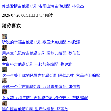
修炼爱情吉他谱C调_洛阳山海吉他编配_林俊杰
2026-07-26 06:51:33
3717 阅读
猜你喜欢
听说的幸福吉他谱C调_零度沸点编配_钟欣潼
用余生忘记你吉他谱G调_珺妹儿编配_魏佳艺
空白格吉他谱C调_一颗加菲编配_蔡健雅
这一生关于你的风景吉他谱C调_隔壁老樊_六品侍卫编配
爱就一个字吉他谱G调_万能青年编配_张信哲
女人花（和弦谱）吉他谱C调_梅艳芳_生产队编配
黑白照吉他谱G调_生产队编配_邓丽欣