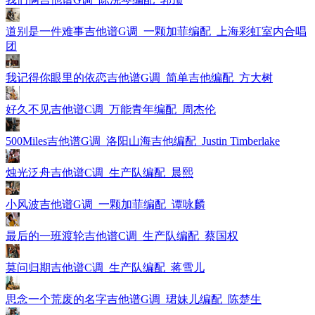
道别是一件难事吉他谱G调_一颗加菲编配_上海彩虹室内合唱
团
我记得你眼里的依恋吉他谱G调_简单吉他编配_方大树
好久不见吉他谱C调_万能青年编配_周杰伦
500Miles吉他谱G调_洛阳山海吉他编配_Justin Timberlake
烛光泛舟吉他谱C调_生产队编配_晨熙
小风波吉他谱G调_一颗加菲编配_谭咏麟
最后的一班渡轮吉他谱C调_生产队编配_蔡国权
莫问归期吉他谱C调_生产队编配_蒋雪儿
思念一个荒废的名字吉他谱G调_珺妹儿编配_陈楚生