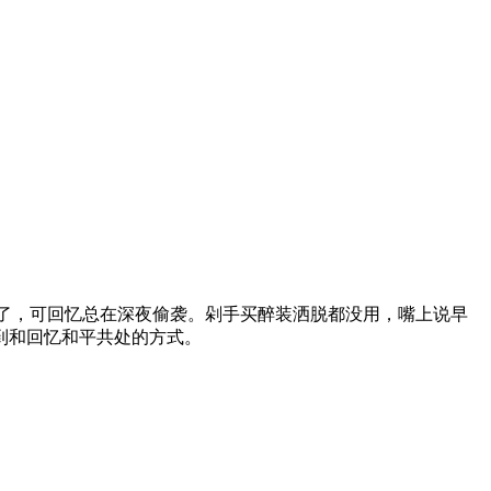
了，可回忆总在深夜偷袭。剁手买醉装洒脱都没用，嘴上说早
到和回忆和平共处的方式。